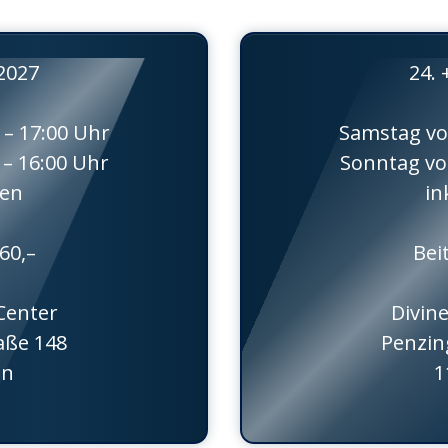
.2027
24. 
 – 17:00 Uhr
Samstag von
 – 16:00 Uhr
Sonntag von
sen
in
60,–
Bei
 Center
Divine
aße 148
Penzin
en
1