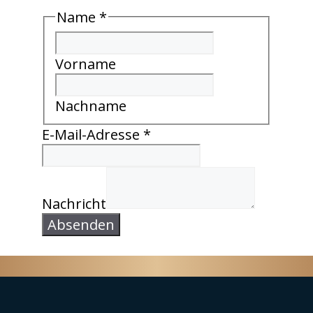
Name
*
Vorname
Nachname
Nachricht
E-Mail-Adresse
*
Name
E-
Mail-
Nachricht
Adresse
Absenden