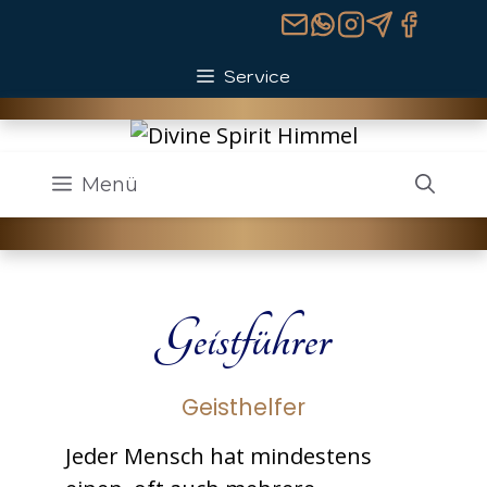
Zum
Inhalt
springen
Service
Menü
Geistführer
Geisthelfer
Jeder Mensch hat mindestens