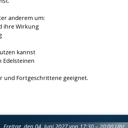
nst.
ter anderem um:
d ihre Wirkung
g
 nutzen kannst
n Edelsteinen
r und Fortgeschrittene geeignet.
Freitag, den 04. Juni 2027 von 17:30 – 20:00 Uhr