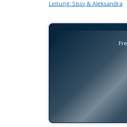
Leitung: Sissy & Aleksandra
Fre